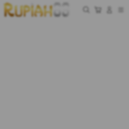
Skip
to
Cari
Troli
Login
Navigation
content