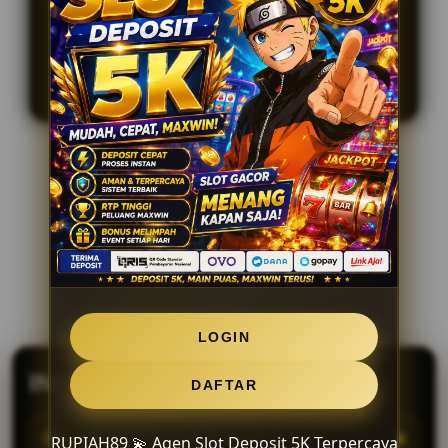
praktis dan efisien. Dukungan sistem yang terus
diperbarui juga membuat RUPIAH89 tetap relevan
sebagai pilihan bagi pengguna yang mengutamakan
kenyamanan, responsivitas, dan akses yang lancar
setiap hari.
Layer Popup Close
LOGIN
INFORMASI SEPUTAR RUPIAH89
DAFTAR
Deposit 5000 Mudah & Akses Cepat
RUPIAH89 💫 Agen Slot Deposit 5K Terpercaya