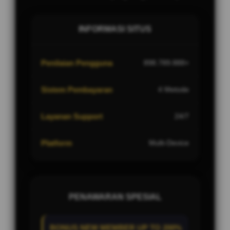
INFORMASI SITUS
Penilaian Pengguna
898.789.888+
Sistem Pembayaran
4 Metode
Layanan Support
24/7
Platform
Multi-Device
PENAWARAN SPESIAL
BONUS NEW MEMBER UP TO 200%